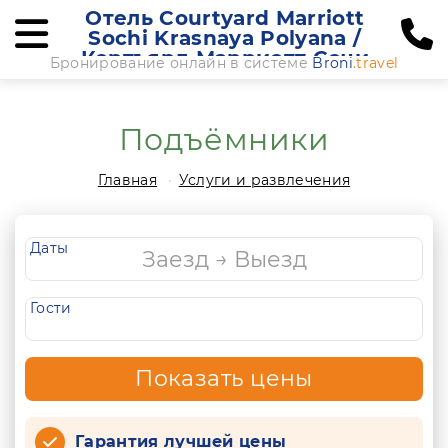
Отель Courtyard Marriott
Sochi Krasnaya Polyana /
Кортъярд Марриотт Сочи
Бронирование онлайн в системе
Broni
.travel
Красная Поляна
Подъёмники
Главная
Услуги и развлечения
Даты
Гости
Показать цены
Гарантия лучшей цены