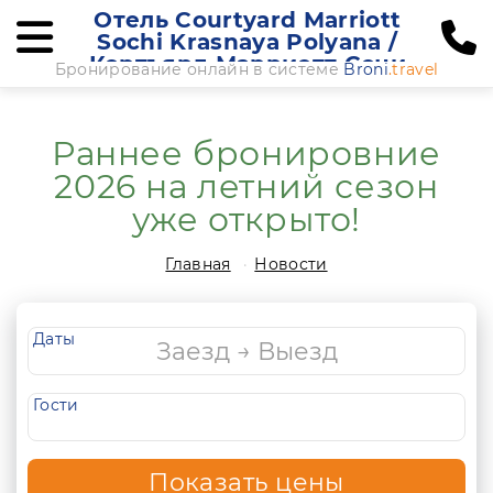
Отель Courtyard Marriott
Sochi Krasnaya Polyana /
Кортъярд Марриотт Сочи
Бронирование онлайн в системе
Broni
.travel
Красная Поляна
Раннее бронировние
2026 на летний сезон
уже открыто!
Главная
Новости
Даты
Гости
Показать цены