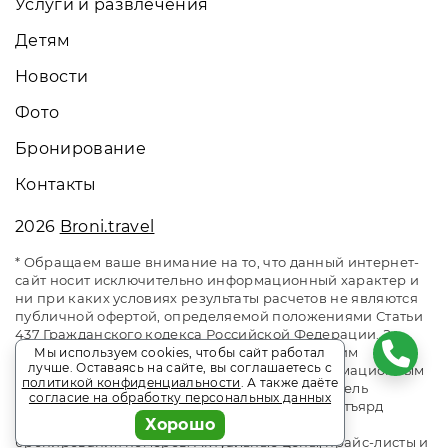
Услуги и развлечения
Детям
Новости
Фото
Бронирование
Контакты
2026
Broni.travel
* Обращаем ваше внимание на то, что данный интернет-
сайт носит исключительно информационный характер и
ни при каких условиях результаты расчетов не являются
публичной офертой, определяемой положениями Статьи
437 Гражданского кодекса Российской Федерации. За
окончательным расчетом обращайтесь к нашим
Мы используем cookies, чтобы сайт работал
лучше. Оставаясь на сайте, вы соглашаетесь с
менеджерам. Данный ресурс является информационным
политикой конфиденциальности
. А также даёте
сайтом сервиса бронирования Broni.travel. Отель
согласие на обработку персональных данных
Courtyard Marriott Sochi Krasnaya Polyana / Кортъярд
Хорошо
Марриотт Сочи Красная Поляна. Сайт онлайн
бронирования номеров. Актуальные цены, прайс-листы и