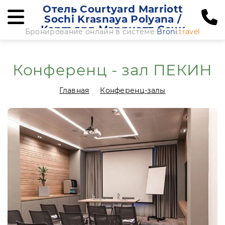
Отель Courtyard Marriott
Sochi Krasnaya Polyana /
Кортъярд Марриотт Сочи
Бронирование онлайн в системе
Broni
.travel
Красная Поляна
Конференц - зал ПЕКИН
Главная
Конференц-залы